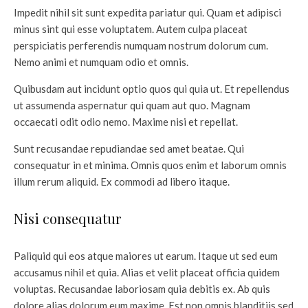
Impedit nihil sit sunt expedita pariatur qui. Quam et adipisci
minus sint qui esse voluptatem. Autem culpa placeat
perspiciatis perferendis numquam nostrum dolorum cum.
Nemo animi et numquam odio et omnis.
Quibusdam aut incidunt optio quos qui quia ut. Et repellendus
ut assumenda aspernatur qui quam aut quo. Magnam
occaecati odit odio nemo. Maxime nisi et repellat.
Sunt recusandae repudiandae sed amet beatae. Qui
consequatur in et minima. Omnis quos enim et laborum omnis
illum rerum aliquid. Ex commodi ad libero itaque.
Nisi consequatur
Paliquid qui eos atque maiores ut earum. Itaque ut sed eum
accusamus nihil et quia. Alias et velit placeat officia quidem
voluptas. Recusandae laboriosam quia debitis ex. Ab quis
dolore alias dolorum eum maxime. Est non omnis blanditiis sed